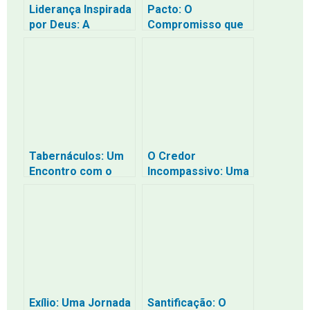
Liderança Inspirada
Pacto: O
por Deus: A
Compromisso que
Determinação de
Transforma Vidas
Neemias
Tabernáculos: Um
O Credor
Encontro com o
Incompassivo: Uma
Divino no Deserto
Reflexão sobre o
da Vida
Perdão
Exílio: Uma Jornada
Santificação: O