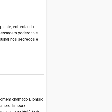
s
ipiente, enfrentando
a mensagem poderosa e
rgulhar nos segredos e
m homem chamado Dionísio
sempre. Embora
scinante na história do