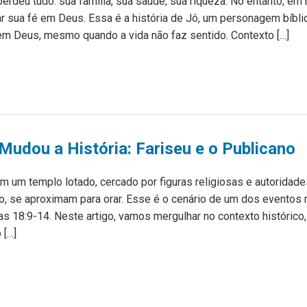
deu tudo: sua família, sua saúde, sua riqueza. No entanto, em 
r sua fé em Deus. Essa é a história de Jó, um personagem bíbl
 em Deus, mesmo quando a vida não faz sentido. Contexto […]
Mudou a História: Fariseu e o Publicano
m um templo lotado, cercado por figuras religiosas e autoridad
o, se aproximam para orar. Esse é o cenário de um dos eventos
cas 18:9-14. Neste artigo, vamos mergulhar no contexto histórico
 […]