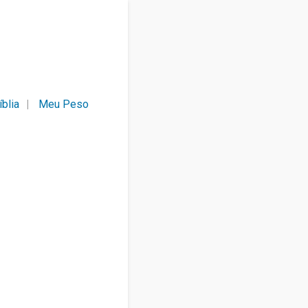
íblia
Meu Peso