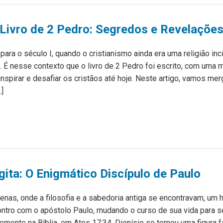
Livro de 2 Pedro: Segredos e Revelaçõe
ara o século I, quando o cristianismo ainda era uma religião inc
. É nesse contexto que o livro de 2 Pedro foi escrito, com um
inspirar e desafiar os cristãos até hoje. Neste artigo, vamos me
]
gita: O Enigmático Discípulo de Paulo
enas, onde a filosofia e a sabedoria antiga se encontravam, u
ontro com o apóstolo Paulo, mudando o curso de sua vida para 
ente na Bíblia, em Atos 17:34, Dionísio se tornou uma figura fa