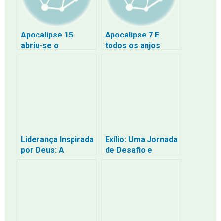
Apocalipse 15
Apocalipse 7 E
abriu-se o
todos os anjos
santuário do
estavam em pé ao
tabernáculo do
redor do trono
testemunho no céu
Liderança Inspirada
Exílio: Uma Jornada
por Deus: A
de Desafio e
Determinação de
Redescoberta
Neemias