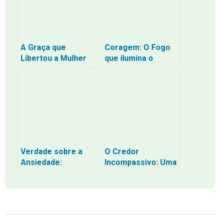
A Graça que
Coragem: O Fogo
Libertou a Mulher
que ilumina o
Adúltera
Caminho
Verdade sobre a
O Credor
Ansiedade:
Incompassivo: Uma
Encontrando
Reflexão sobre o
Descanso em Deus
Perdão
em Meio à
Agitação