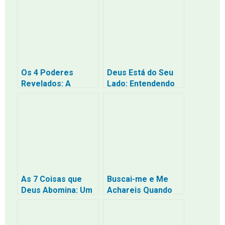
Os 4 Poderes
Deus Está do Seu
Revelados: A
Lado: Entendendo
Escuridão da
que o Amor dEle
Religião e a
não é uma Ameaça
Liberdade com que
Cristo Vos Libertou
– Uma Jornada de
Volta para Casa
As 7 Coisas que
Buscai-me e Me
Deus Abomina: Um
Achareis Quando
Mergulho na
Me Buscardes de
Santidade Divina e
Todo o Coração e
Suas
Entendimento