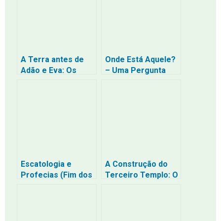
Consequências
A Terra antes de
Onde Está Aquele?
Adão e Eva: Os
– Uma Pergunta
Segredos Que os
que Revive a
Sumérios
Esperança (Isaías
Guardaram por
63:11)
Séculos revelado
Escatologia e
A Construção do
Profecias (Fim dos
Terceiro Templo: O
Tempos) –
que se sabe e as
interpretação de
profecias dos
Daniel e Apocalipse
últimos tempos