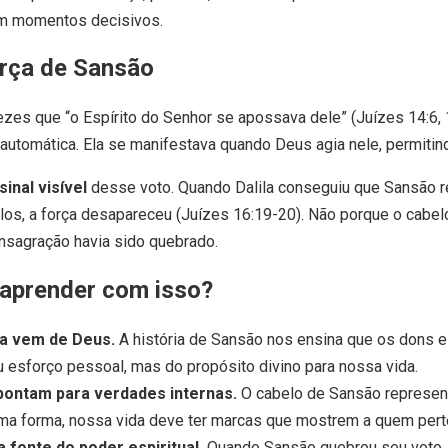
em momentos decisivos.
orça de Sansão
ezes que “o Espírito do Senhor se apossava dele” (Juízes 14:6, 1
utomática. Ela se manifestava quando Deus agia nele, permitind
sinal visível
desse voto. Quando Dalila conseguiu que Sansão 
os, a força desapareceu (Juízes 16:19-20). Não porque o cabelo
nsagração havia sido quebrado.
aprender com isso?
ra vem de Deus.
A história de Sansão nos ensina que os dons e
u esforço pessoal, mas do propósito divino para nossa vida.
pontam para verdades internas.
O cabelo de Sansão represe
a forma, nossa vida deve ter marcas que mostrem a quem per
 fonte do poder espiritual.
Quando Sansão quebrou seu voto, 