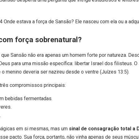
com força sobrenatural?
ra que Sansão não era apenas um homem forte por natureza. Desde
eus para uma missão específica: libertar Israel dos filisteus. 
 o menino deveria ser nazireu desde o ventre (Juízes 13:5).
a três compromissos principais:
em bebidas fermentadas.
eres.
.
mágicas em si mesmas, mas um
sinal de consagração total a 
se pacto. Sua força, portanto, não vinha apenas de seus múscul