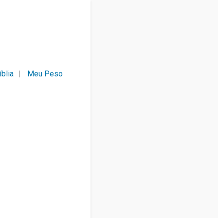
íblia
Meu Peso