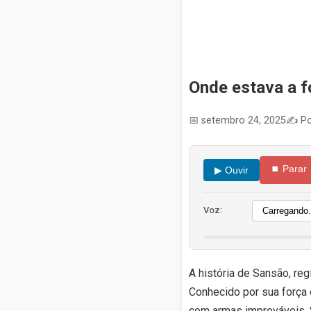
Onde estava a f
📅 setembro 24, 2025
✍️ Po
⏹ Parar
▶ Ouvir
Voz:
A história de Sansão, reg
Conhecido por sua força 
com armas improváveis, S