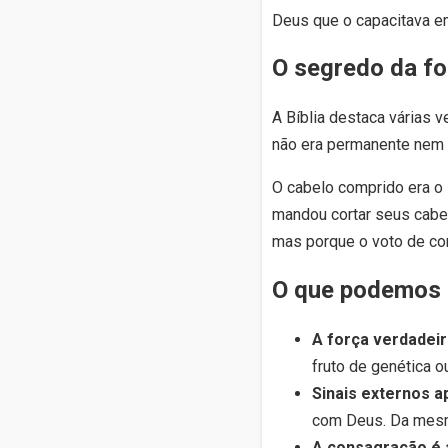
Deus que o capacitava 
O segredo da f
A Bíblia destaca várias v
não era permanente nem a
O cabelo comprido era o
mandou cortar seus cabel
mas porque o voto de co
O que podemos 
A força verdadei
fruto de genética o
Sinais externos a
com Deus. Da mesm
A consagração é a