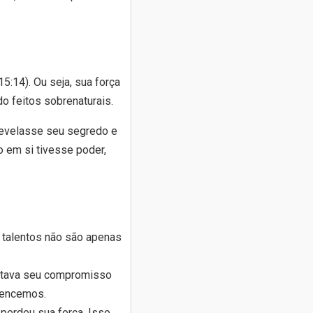
5:14). Ou seja, sua força
o feitos sobrenaturais.
revelasse seu segredo e
 em si tivesse poder,
 talentos não são apenas
ntava seu compromisso
tencemos.
perdeu sua força. Isso