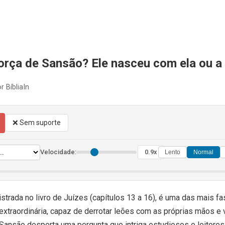
orça de Sansão? Ele nasceu com ela ou a 
r BíbliaIn
❌ Sem suporte
Velocidade:
0.9x
Lento
Normal
istrada no livro de Juízes (capítulos 13 a 16), é uma das mais fa
extraordinária, capaz de derrotar leões com as próprias mãos e v
ansão desperta uma pergunta que intriga estudiosos e leitores