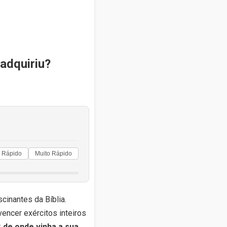
adquiriu?
Rápido
Muito Rápido
scinantes da Bíblia.
encer exércitos inteiros
:
de onde vinha a sua