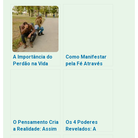
A Importância do
Como Manifestar
Perdão na Vida
pela Fé Através
Segundo a Bíblia
dos Sentimentos
Verdadeiros: O
Caminho da
Confiança
Profunda Sem a
Tristeza da
Escassez
O Pensamento Cria
Os 4 Poderes
a Realidade: Assim
Revelados: A
como pensaste,
Escuridão da