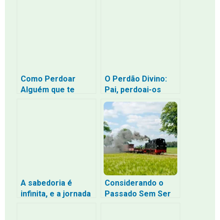
assim acontece –
Religião e a
O Poder Quântico
Liberdade com que
da Mente e a
Cristo Vos Libertou
Libertação dos
– Uma Jornada de
Sentimentos Ruins
Volta para Casa
Como Perdoar
O Perdão Divino:
Alguém que te
Pai, perdoai-os
Machucou Muito:
porque eles não
Um Guia Passo a
sabem o que fazem
Passo Baseado na
Bíblia
A sabedoria é
Considerando o
infinita, e a jornada
Passado Sem Ser
é eterna
Escravo Dele: O
Equilíbrio Segundo