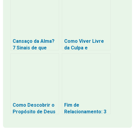
a Bíblia
Cansaço da Alma?
Como Viver Livre
7 Sinais de que
da Culpa e
Você Precisa de
Totalmente
um Descanso
Perdoado em
Espiritual (e Como
Cristo
Encontrá-lo)
Como Descobrir o
Fim de
Propósito de Deus
Relacionamento: 3
para a sua Vida
Passos para Curar
(Mesmo se Você
a Dor e Recomeçar
se Sente Perdido)
com Fé