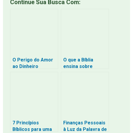
Continue Sua Busca Com:
O Perigo do Amor
O que a Bíblia
ao Dinheiro
ensina sobre
Segundo a Bíblia:
dinheiro e riqueza?
Uma Reflexão
Necessária
7 Princípios
Finanças Pessoais
Bíblicos para uma
à Luz da Palavra de