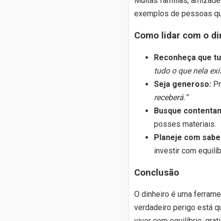
Muitas famílias, amizade
exemplos de pessoas que
Como lidar com o di
Reconheça que tu
tudo o que nela exis
Seja generoso:
Pr
receberá.”
Busque contenta
posses materiais.
Planeje com sabe
investir com equilí
Conclusão
O dinheiro é uma ferram
verdadeiro perigo está q
viver com equilíbrio, gra