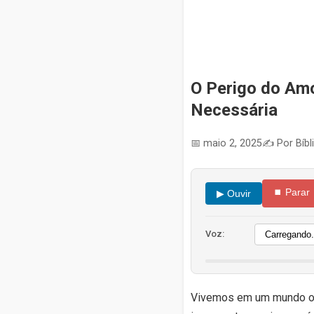
O Perigo do Amo
Necessária
📅 maio 2, 2025
✍️ Por Bíbl
⏹ Parar
▶ Ouvir
Voz:
Vivemos em um mundo on