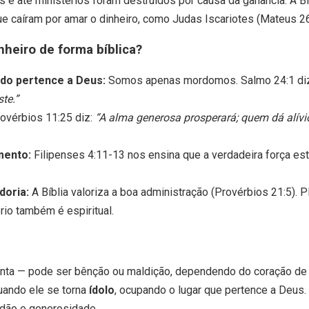
s e até ministérios foram destruídos por causa da ganância. A Bí
 caíram por amar o dinheiro, como Judas Iscariotes (Mateus 26
nheiro de forma bíblica?
do pertence a Deus:
Somos apenas mordomos. Salmo 24:1 di
te.”
ovérbios 11:25 diz:
“A alma generosa prosperará; quem dá alívio
mento:
Filipenses 4:11-13 nos ensina que a verdadeira força est
doria:
A Bíblia valoriza a boa administração (Provérbios 21:5). P
brio também é espiritual.
enta — pode ser bênção ou maldição, dependendo do coração de
uando ele se torna
ídolo
, ocupando o lugar que pertence a Deus. 
tidão e generosidade.