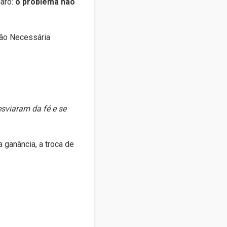
laro:
o problema não
esviaram da fé e se
 ganância, a troca de