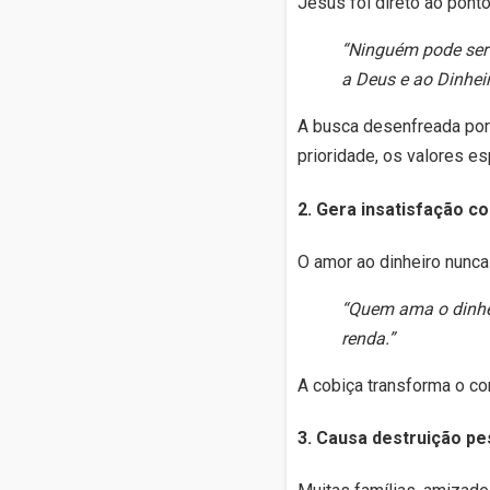
Jesus foi direto ao pont
“Ninguém pode serv
a Deus e ao Dinheir
A busca desenfreada por 
prioridade, os valores es
2.
Gera insatisfação c
O amor ao dinheiro nunca
“Quem ama o dinhei
renda.”
A cobiça transforma o c
3.
Causa destruição pes