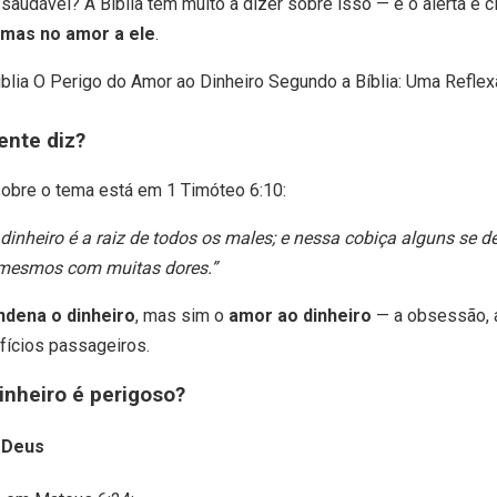
saudável? A Bíblia tem muito a dizer sobre isso — e o alerta é c
, mas no amor a ele
.
ente diz?
sobre o tema está em 1 Timóteo 6:10:
inheiro é a raiz de todos os males; e nessa cobiça alguns se d
 mesmos com muitas dores.”
ndena o dinheiro
, mas sim o
amor ao dinheiro
— a obsessão, a
fícios passageiros.
inheiro é perigoso?
 Deus