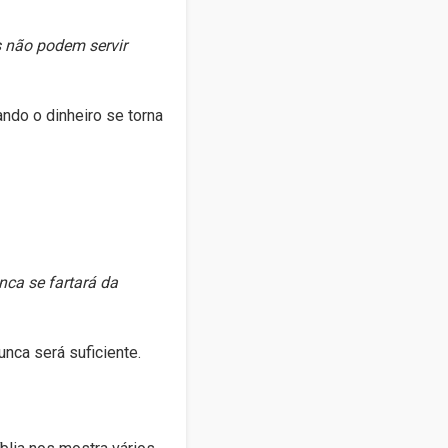
s não podem servir
ndo o dinheiro se torna
ca se fartará da
ca será suficiente.