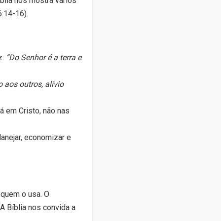
blia nos mostra vários
:14-16).
z:
“Do Senhor é a terra e
 aos outros, alívio
á em Cristo, não nas
lanejar, economizar e
 quem o usa. O
A Bíblia nos convida a