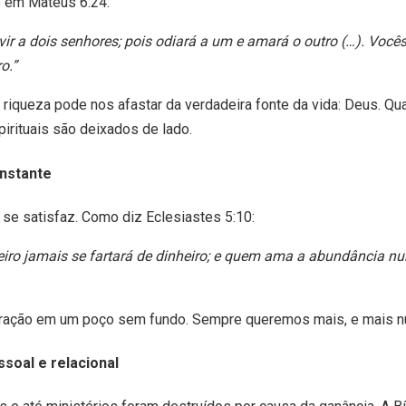
o em Mateus 6:24:
ir a dois senhores; pois odiará a um e amará o outro (…). Você
o.”
riqueza pode nos afastar da verdadeira fonte da vida: Deus. Qua
pirituais são deixados de lado.
onstante
 se satisfaz. Como diz Eclesiastes 5:10:
ro jamais se fartará de dinheiro; e quem ama a abundância nun
oração em um poço sem fundo. Sempre queremos mais, e mais nun
soal e relacional