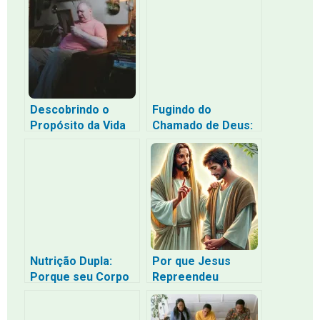
a Família Cristã no
egoísmo
Século XXI
disfarçado de
santidade
Descobrindo o
Fugindo do
Propósito da Vida
Chamado de Deus:
Humana: Uma
Enquanto as
Perspectiva Bíblica
Pessoas Sofrem –
O Fundo do Poço e
o Retorno ao
Serviço de Deus
Nutrição Dupla:
Por que Jesus
Porque seu Corpo
Repreendeu
e sua Alma Têm
Pedro? O Que Ele
Fome
Fez de Errado?