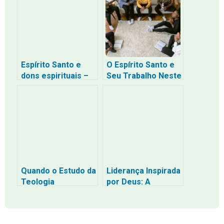
Espírito Santo e
O Espírito Santo e
dons espirituais –
Seu Trabalho Neste
papel e
Tempo: Como
manifestação na
Recebê-lo
vida do crente
Quando o Estudo da
Liderança Inspirada
Teologia
por Deus: A
Enfraquece a Fé: O
Determinação de
Perigo de Ficar
Neemias
Preso à Letra