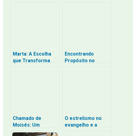
Marta: A Escolha
Encontrando
que Transforma
Propósito no
Encontro com
Jesus: A
Transformação da
Mulher Samaritana
Chamado de
O estrelismo no
Moisés: Um
evangelho e a
Desafio de Fé para
pregação de si: o