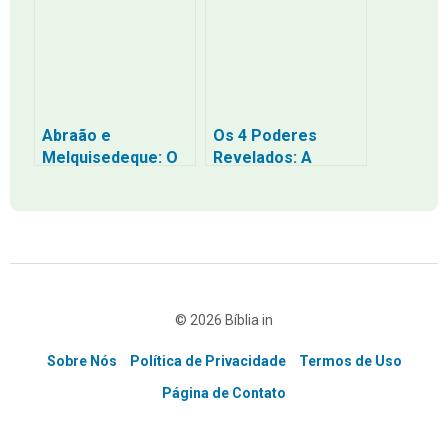
Tempos de
Angústia
Abraão e
Os 4 Poderes
Melquisedeque: O
Revelados: A
Dízimo Como Um
Escuridão da
Ato de Gratidão,
Religião e a
Não de Obrigação
Liberdade com que
Cristo Vos Libertou
– Uma Jornada de
Volta para Casa
© 2026 Bíblia in
Sobre Nós
Política de Privacidade
Termos de Uso
Página de Contato