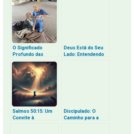
Verdadeiros: O
Caminho da
Confiança
Profunda Sem a
Tristeza da
Escassez
O Significado
Deus Está do Seu
Profundo das
Lado: Entendendo
Parábolas do Bom
que o Amor dEle
Samaritano e do
não é uma Ameaça
Filho Pródigo
Salmos 50:15: Um
Discipulado: O
Convite à
Caminho para a
Confiança e
Transformação
Gratidão em