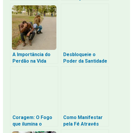
que Ele é Bondoso,
e Compaixão no
Baseado na Bíblia
Mundo Moderno
A Importância do
Desbloqueie o
Perdão na Vida
Poder da Santidade
Segundo a Bíblia
Financeira: Como
Gerenciar Seu
Dinheiro com
Propósito
Coragem: O Fogo
Como Manifestar
que ilumina o
pela Fé Através
Caminho
dos Sentimentos