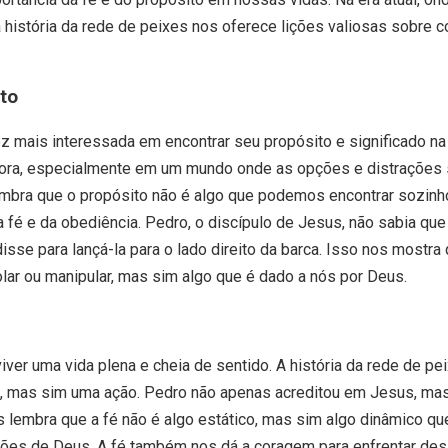
 a história da rede de peixes nos oferece lições valiosas sobre 
to
z mais interessada em encontrar seu propósito e significado na 
ra, especialmente em um mundo onde as opções e distrações são
embra que o propósito não é algo que podemos encontrar sozinh
a fé e da obediência. Pedro, o discípulo de Jesus, não sabia qu
isse para lançá-la para o lado direito da barca. Isso nos mostra
ar ou manipular, mas sim algo que é dado a nós por Deus.
iver uma vida plena e cheia de sentido. A história da rede de p
a, mas sim uma ação. Pedro não apenas acreditou em Jesus, m
 lembra que a fé não é algo estático, mas sim algo dinâmico que 
ções de Deus. A fé também nos dá a coragem para enfrentar desa