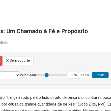
es: Um Chamado à Fé e Propósito
liaIn
❌ Sem suporte
Velocidade:
0.9x
Lento
Normal
o: ‘Lança a rede para o lado direito da barca e encontrarás peix
 por causa da grande quantidade de peixes.” (João 21:6, NVI). 
mportância da fé e do propósito em nossas vidas. Na era atual, o