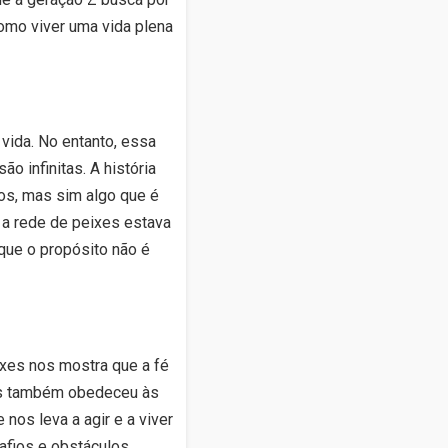
como viver uma vida plena
vida. No entanto, essa
 infinitas. A história
os, mas sim algo que é
e a rede de peixes estava
 que o propósito não é
eixes nos mostra que a fé
as também obedeceu às
nos leva a agir e a viver
fios e obstáculos,