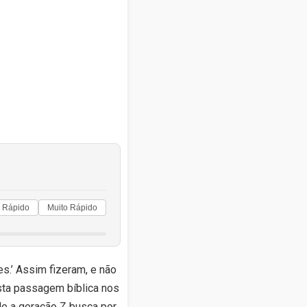
Rápido
Muito Rápido
es.’ Assim fizeram, e não
Esta passagem bíblica nos
nde a geração Z busca por