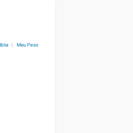
íblia
Meu Peso