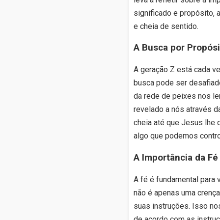
significado e propósito,
e cheia de sentido.
A Busca por Propósi
A geração Z está cada ve
busca pode ser desafiado
da rede de peixes nos l
revelado a nós através d
cheia até que Jesus lhe d
algo que podemos control
A Importância da Fé
A fé é fundamental para v
não é apenas uma crenç
suas instruções. Isso nos
de acordo com as instru