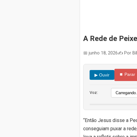
A Rede de Peix
📅 junho 18, 2026
✍️ Por Bíb
⏹ Parar
▶ Ouvir
Voz:
“Então Jesus disse a Pedr
conseguiam puxar a rede,
leva a refletir sobre a i