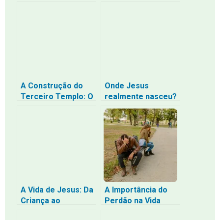
Senhor Deus que a
Jornada Espiritual
julga
A Construção do
Onde Jesus
Terceiro Templo: O
realmente nasceu?
que se sabe e as
Descubra a
profecias dos
verdade por trás da
últimos tempos
história
A Vida de Jesus: Da
A Importância do
Criança ao
Perdão na Vida
Salvador
Segundo a Bíblia