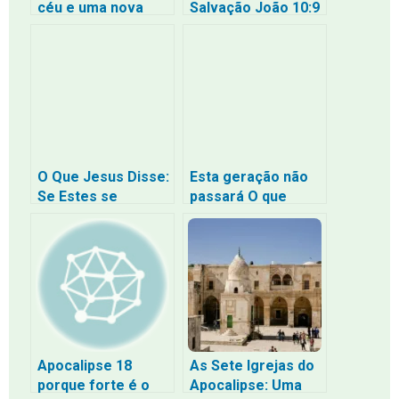
céu e uma nova
Salvação João 10:9
terra
— A Porta Selada
de Jerusalém e o
Cumprimento
Profético em
Jesus
O Que Jesus Disse:
Esta geração não
Se Estes se
passará O que
Calarem, as
Jesus quis dizer
Próprias Pedras
com isso?
Clamarão – O
Significado
Profundo Sobre
Vida, Morte e
Ressurreição
Apocalipse 18
As Sete Igrejas do
porque forte é o
Apocalipse: Uma