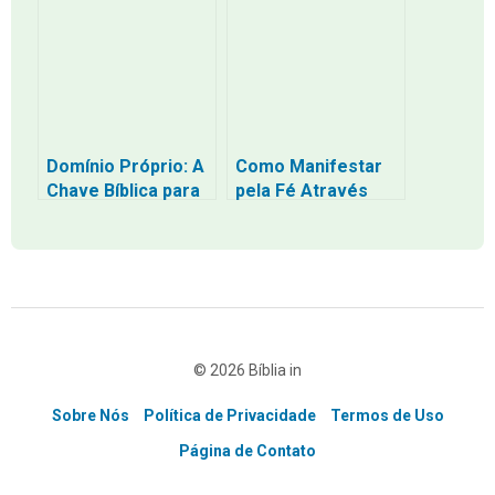
Domínio Próprio: A
Como Manifestar
Chave Bíblica para
pela Fé Através
uma Vida de
dos Sentimentos
Disciplina e
Verdadeiros: O
Equilíbrio
Caminho da
Confiança
Profunda Sem a
Tristeza da
Escassez
© 2026 Bíblia in
Sobre Nós
Política de Privacidade
Termos de Uso
Página de Contato