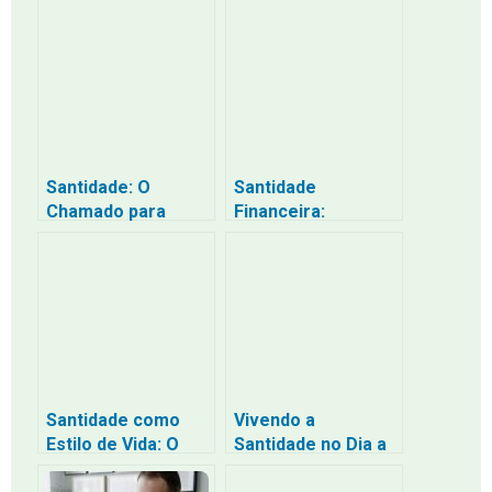
Desafio de Viver a
Financeira: Como
Fé em um Mundo
Gerenciar Seu
em Constante
Dinheiro com
Mudança
Propósito
Santidade: O
Santidade
Chamado para
Financeira:
Viver Diferente em
Desbloqueando o
um Mundo que
Poder do Dinheiro
Precisa de Luz
para uma Vida mais
Plena
Santidade como
Vivendo a
Estilo de Vida: O
Santidade no Dia a
Chamado para Hoje
Dia: Um Chamado