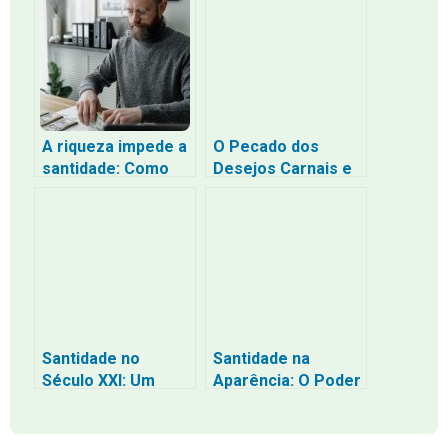
para a
Transformação
A riqueza impede a
O Pecado dos
santidade: Como
Desejos Carnais e
conciliar à luz da
o Convite à
Bíblia
Santidade em Deus
Santidade no
Santidade na
Século XXI: Um
Aparência: O Poder
Chamado à
da Modéstia na
Transformação
Nossa Vida