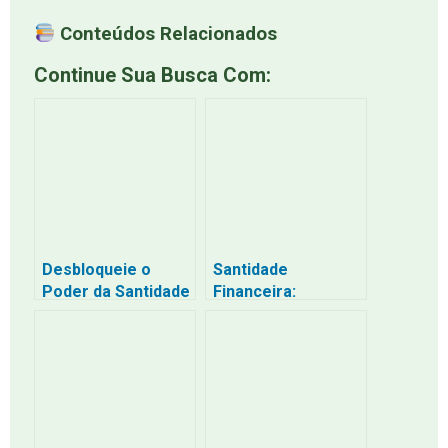
Conteúdos Relacionados
Continue Sua Busca Com:
Desbloqueie o
Santidade
Poder da Santidade
Financeira:
Financeira: Como
Desbloqueando o
Gerenciar Seu
Poder do Dinheiro
Dinheiro com
para uma Vida mais
Propósito
Plena