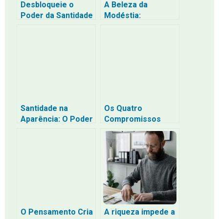
Desbloqueie o
A Beleza da
Poder da Santidade
Modéstia:
Financeira:
Descobrindo a
Entendendo os
Santidade na
Dízimos
Aparência
Santidade na
Os Quatro
Aparência: O Poder
Compromissos
da Modéstia na
Essenciais da Fé: A
Nossa Vida
Jornada do
Encontro ao
Testemunho
O Pensamento Cria
A riqueza impede a