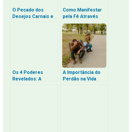
O Pecado dos
Como Manifestar
Desejos Carnais e
pela Fé Através
o Convite à
dos Sentimentos
Santidade em Deus
Verdadeiros: O
Caminho da
Confiança
Profunda Sem a
Tristeza da
Escassez
Os 4 Poderes
A Importância do
Revelados: A
Perdão na Vida
Escuridão da
Segundo a Bíblia
Religião e a
Liberdade com que
Cristo Vos Libertou
– Uma Jornada de
Volta para Casa