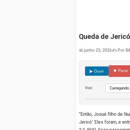
Queda de Jericó
📅 junho 23, 2026
✍️ Por Bíb
⏹ Parar
▶ Ouvir
Voz:
“Então, Josué filho de Nu
Jericó.’ Eles foram, e e
2:1, NVI). Essa passagem 