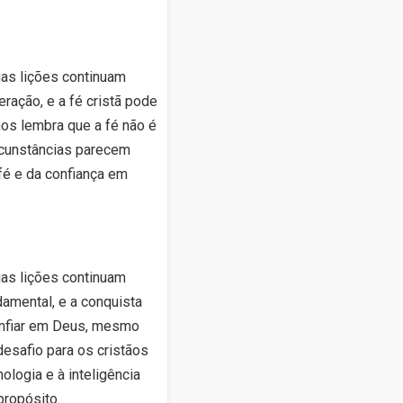
uas lições continuam
eração, e a fé cristã pode
nos lembra que a fé não é
rcunstâncias parecem
fé e da confiança em
uas lições continuam
damental, e a conquista
onfiar em Deus, mesmo
esafio para os cristãos
ologia e à inteligência
propósito.