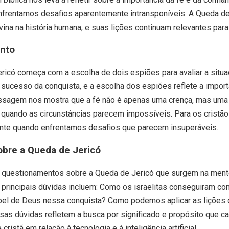
frentamos desafios aparentemente intransponíveis. A Queda d
ivina na história humana, e suas lições continuam relevantes par
nto
ericó começa com a escolha de dois espiões para avaliar a situa
o sucesso da conquista, e a escolha dos espiões reflete a import
ssagem nos mostra que a fé não é apenas uma crença, mas uma 
uando as circunstâncias parecem impossíveis. Para os cristãos
nte quando enfrentamos desafios que parecem insuperáveis.
obre a Queda de Jericó
e questionamentos sobre a Queda de Jericó que surgem na men
principais dúvidas incluem: Como os israelitas conseguiram co
papel de Deus nessa conquista? Como podemos aplicar as lições
sas dúvidas refletem a busca por significado e propósito que ca
cristã em relação à tecnologia e à inteligência artificial.