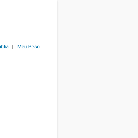
íblia
Meu Peso