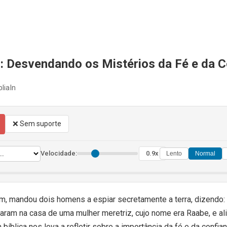
: Desvendando os Mistérios da Fé e da 
liaIn
❌ Sem suporte
Velocidade:
0.9x
Lento
Normal
m, mandou dois homens a espiar secretamente a terra, dizendo: ‘Id
ntraram na casa de uma mulher meretriz, cujo nome era Raabe, e a
bíblica nos leva a refletir sobre a importância da fé e da confi