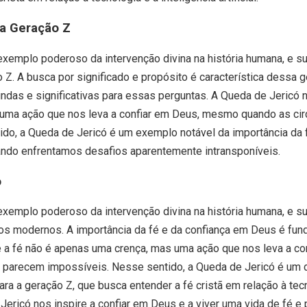
 a Geração Z
xemplo poderoso da intervenção divina na história humana, e s
 Z. A busca por significado e propósito é característica dessa g
ndas e significativas para essas perguntas. A Queda de Jericó 
uma ação que nos leva a confiar em Deus, mesmo quando as ci
do, a Queda de Jericó é um exemplo notável da importância da 
ndo enfrentamos desafios aparentemente intransponíveis.
o
xemplo poderoso da intervenção divina na história humana, e s
ãos modernos. A importância da fé e da confiança em Deus é fun
e a fé não é apenas uma crença, mas uma ação que nos leva a c
 parecem impossíveis. Nesse sentido, a Queda de Jericó é um d
ra a geração Z, que busca entender a fé cristã em relação à tecn
e Jericó nos inspire a confiar em Deus e a viver uma vida de fé e 