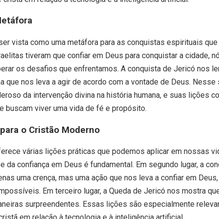
etáfora
ser vista como uma metáfora para as conquistas espirituais q
aelitas tiveram que confiar em Deus para conquistar a cidade,
erar os desafios que enfrentamos. A conquista de Jericó nos l
 que nos leva a agir de acordo com a vontade de Deus. Nesse 
roso da intervenção divina na história humana, e suas lições c
 buscam viver uma vida de fé e propósito.
 para o Cristão Moderno
erece várias lições práticas que podemos aplicar em nossas vid
fé e da confiança em Deus é fundamental. Em segundo lugar, a con
penas uma crença, mas uma ação que nos leva a confiar em Deu
mpossíveis. Em terceiro lugar, a Queda de Jericó nos mostra que
aneiras surpreendentes. Essas lições são especialmente relevan
istã em relação à tecnologia e à inteligência artificial.