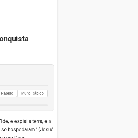
Conquista
Rápido
Muito Rápido
e, e espiai a terra, e a
li se hospedaram.” (Josué
ança em Deus,