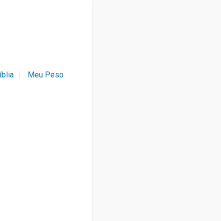
íblia
Meu Peso