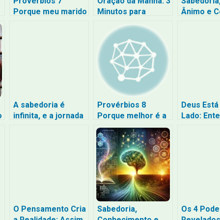
Provérbios 7
Oração da Manhã: 3
Sabedoria,
Porque meu marido
Minutos para
Ânimo e 
não está em casa
Começar o Dia com
Lições da 
o Pé Direito e
para Forta
Blindado
Espírito
Espiritualmente
A sabedoria é
Provérbios 8
Deus Está
o
infinita, e a jornada
Porque melhor é a
Lado: Ent
é eterna
sabedoria do que
que o Amo
as jóias
não é um
O Pensamento Cria
Sabedoria,
Os 4 Pode
a Realidade: Assim
Conhecimento e
Revelados