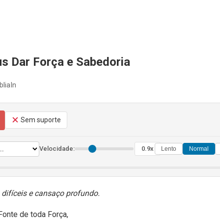
s Dar Força e Sabedoria
bliaIn
Sem suporte
Velocidade:
0.9x
Lento
Normal
 difíceis e cansaço profundo.
Fonte de toda Força,