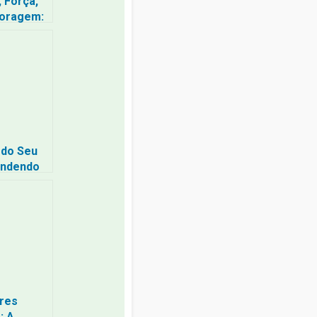
 Força,
Coragem:
Bíblia
lecer o
 do Seu
endendo
r dEle
a Ameaça
res
: A