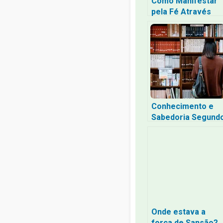
Como Manifestar
pela Fé Através
dos Sentimentos
Verdadeiros: O
Caminho da
Confiança
Profunda Sem a
Tristeza da
Escassez
Conhecimento e
Sabedoria Segund
a Bíblia
Onde estava a
força de Sansão?