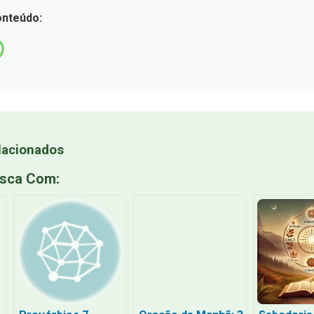
onteúdo:
lacionados
usca Com: