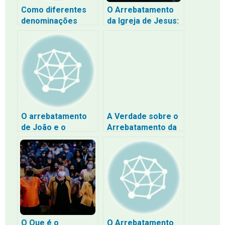
Como diferentes
O Arrebatamento
denominações
da Igreja de Jesus:
cristãs interpretam
Um Olhar sobre a
o arrebatamento
Doutrina Cristã
da Igreja?
O arrebatamento
A Verdade sobre o
de João e o
Arrebatamento da
arrebatamento da
Igreja: Quem São
Igreja está no
os Salvos de Jesus
propósito, na
natureza e nas
implicações de
cada evento
O Que é o
O Arrebatamento