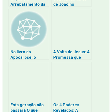
Arrebatamento da
de João no
Igreja e Quando Vai
Apocalipse: Uma
Acontecer: Uma
Visão do Céu
Perspectiva Bíblica
No livro do
A Volta de Jesus: A
Apocalipse, o
Promessa que
apóstolo João
Pode Cumprir-se a
descreve uma
Qualquer Momento
experiência
extraordinária em
que foi arrebatado
ao céu
Esta geração não
Os 4 Poderes
passará O que
Revelados: A