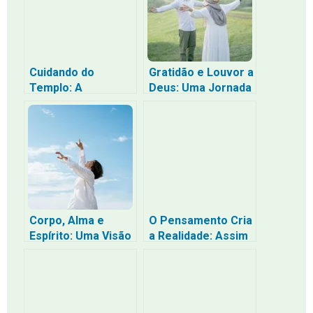
Angústia
Cuidando do
Gratidão e Louvor a
Templo: A
Deus: Uma Jornada
Importância do
Espiritual
Bem-Estar Físico,
Mental e Espiritual
Corpo, Alma e
O Pensamento Cria
Espírito: Uma Visão
a Realidade: Assim
Bíblica
como pensaste,
assim acontece –
O Poder Quântico
da Mente e a
Libertação dos