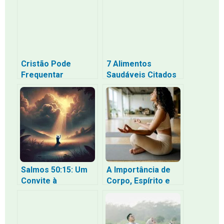
Cristão Pode
7 Alimentos
Frequentar
Saudáveis Citados
Academia? O
na Bíblia (e Seus
Cuidado com a
Benefícios Hoje)
Saúde à Luz da
Bíblia
Salmos 50:15: Um
A Importância de
Convite à
Corpo, Espírito e
Confiança e
Alma: Entendendo
Gratidão em
Como Funcionam
Tempos de