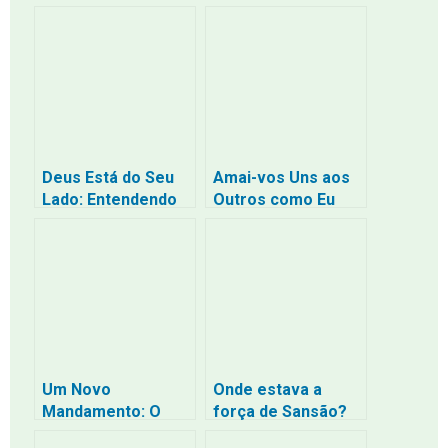
Entenda o Maior
Rejeita o Pecado: E
Mandamento de
Se o Pecador Não
Deus
Se Converter?
Deus Está do Seu
Amai-vos Uns aos
Lado: Entendendo
Outros como Eu
que o Amor dEle
Vos Amei – João
não é uma Ameaça
15:12
Um Novo
Onde estava a
Mandamento: O
força de Sansão?
Amor que
Ele nasceu com ela