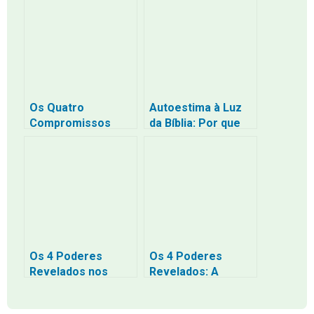
Transforma
ou a adquiriu?
Os Quatro
Autoestima à Luz
Compromissos
da Bíblia: Por que
Essenciais da Fé: A
Você Pode (e
Jornada do
Deve) se Amar
Encontro ao
sem Ser Egoísta
Testemunho
Os 4 Poderes
Os 4 Poderes
Revelados nos
Revelados: A
Últimos Tempos
Escuridão da
para a Humanidade
Religião e a