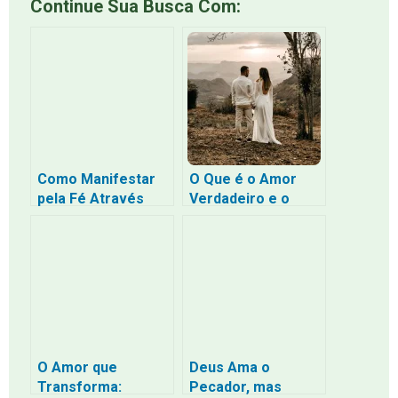
Continue Sua Busca Com:
Como Manifestar
O Que é o Amor
pela Fé Através
Verdadeiro e o
dos Sentimentos
Amor Romantizado:
Verdadeiros: O
Uma Perspectiva
Caminho da
Bíblica
Confiança
Profunda Sem a
Tristeza da
Escassez
O Amor que
Deus Ama o
Transforma:
Pecador, mas