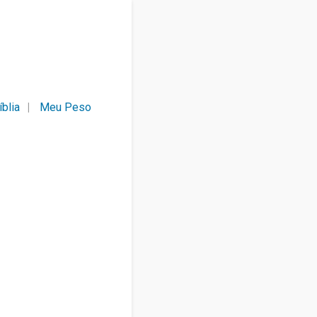
íblia
Meu Peso