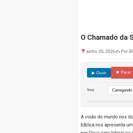
O Chamado da S
junho 20, 2026
✍️ Por Bí
⏹ Parar
▶ Ouvir
Voz:
A visão do mundo nos diz
bíblica nos apresenta um
por Deus para liderar os 