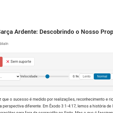
arça Ardente: Descobrindo o Nosso Pro
bliaIn
Sem suporte
Velocidade:
0.9x
Lento
Normal
 que o sucesso é medido por realizações, reconhecimento e riq
a perspectiva diferente. Em Êxodo 3:1-4:17, lemos a história d
israelitas para fora da escravidão no Egito. Mas o que é fascina