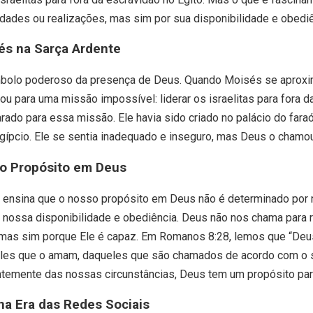
idades ou realizações, mas sim por sua disponibilidade e obediê
s na Sarça Ardente
mbolo poderoso da presença de Deus. Quando Moisés se aproxim
u para uma missão impossível: liderar os israelitas para fora 
ado para essa missão. Ele havia sido criado no palácio do faraó
gípcio. Ele se sentia inadequado e inseguro, mas Deus o chamo
o Propósito em Deus
s ensina que o nosso propósito em Deus não é determinado por 
 nossa disponibilidade e obediência. Deus não nos chama para r
as sim porque Ele é capaz. Em Romanos 8:28, lemos que “Deus
les que o amam, daqueles que são chamados de acordo com o s
ntemente das nossas circunstâncias, Deus tem um propósito par
 na Era das Redes Sociais