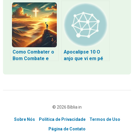
Espírito: Uma
Maria A Coragem
Análise de Isaías
de José Diante do
63:10
Impossível
Como Combater o
Apocalipse 10 O
Bom Combate e
anjo que vi em pé
Vencer pela Fé
sobre o mar e
Segundo a Bíblia
sobre a terra
levantou
© 2026 Bíblia in
Sobre Nós
Política de Privacidade
Termos de Uso
Página de Contato