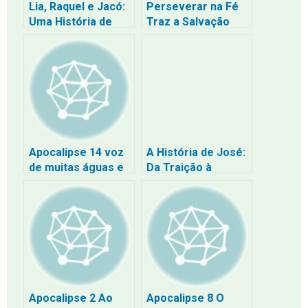
Lia, Raquel e Jacó:
Perseverar na Fé
Uma História de
Traz a Salvação
Amor, Rejeição e
para os Perdidos
Redenção na
do Mundo
Linhagem de Jesus
Apocalipse 14 voz
A História de José:
de muitas águas e
Da Traição à
como a voz de um
Misericórdia
grande trovão e a
(Gênesis 37-50)
voz
Apocalipse 2 Ao
Apocalipse 8 O