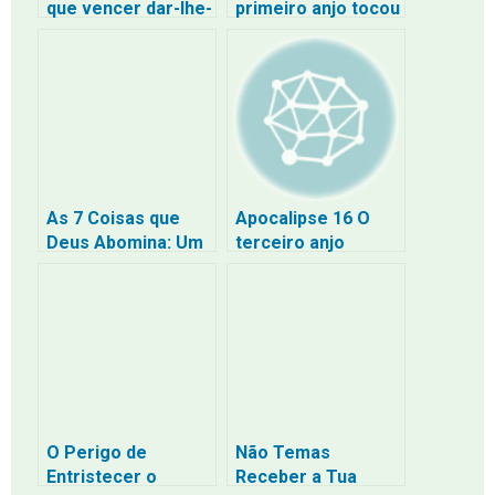
que vencer dar-lhe-
primeiro anjo tocou
ei a comer da
a sua trombeta
árvore da vida
As 7 Coisas que
Apocalipse 16 O
Deus Abomina: Um
terceiro anjo
Mergulho na
derramou a sua
Santidade Divina e
taça nos rios
Suas
Consequências
O Perigo de
Não Temas
Entristecer o
Receber a Tua