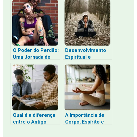
Esperança e Amor
Uma Jornada de
Reflexão
O Poder do Perdão:
Desenvolvimento
Uma Jornada de
Espiritual e
Cura e Libertação
Autoconhecimento:
Explorando as
Lições da Bíblia
Qual é a diferença
A Importância de
entre o Antigo
Corpo, Espírito e
Testamento e o
Alma: Entendendo
Novo Testamento?
Como Funcionam