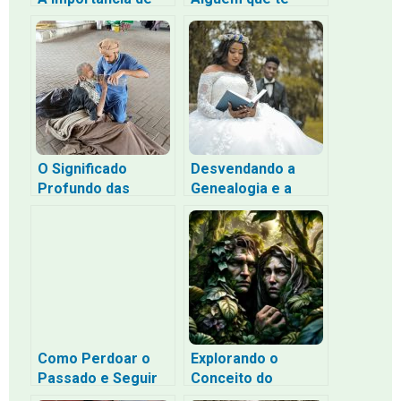
Perdoar 70 Vezes 7
Machucou Muito:
Um Guia Passo a
Passo Baseado na
Bíblia
O Significado
Desvendando a
Profundo das
Genealogia e a
Parábolas do Bom
História das
Samaritano e do
Famílias na Bíblia
Filho Pródigo
Como Perdoar o
Explorando o
Passado e Seguir
Conceito do
em Frente com Fé,
Pecado na Bíblia: