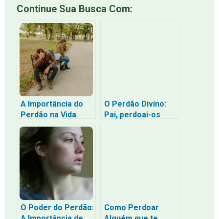
Continue Sua Busca Com:
A Importância do
O Perdão Divino:
Perdão na Vida
Pai, perdoai-os
Segundo a Bíblia
porque eles não
sabem o que fazem
O Poder do Perdão:
Como Perdoar
A Importância de
Alguém que te