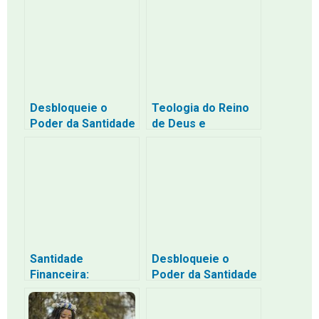
Desbloqueie o
Teologia do Reino
Poder da Santidade
de Deus e
Financeira: Como
Discipulado:
Gerenciar Seu
Formação
Dinheiro com
Espiritual e Missão
Propósito
Cristã
Santidade
Desbloqueie o
Financeira:
Poder da Santidade
Desbloqueando o
Financeira:
Poder do Dinheiro
Entendendo os