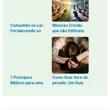
Comunhão no Lar:
Músicas Cristãs
Fortalecendo os
que não Edificam:
Vínculos Familiares
Uma Reflexão
pela Palavra e
sobre a
Oração
Centralização no
“Eu” e a Falta de
Adoração a Deus
7 Princípios
Como ficar livre do
Bíblicos para uma
pecado: Um Guia
Vida Financeira
Baseado na Bíblia
Equilibrada