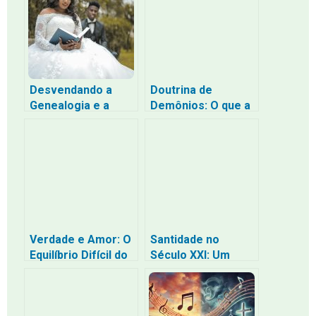
para uma Vida mais
Dízimos
Plena
Desvendando a
Doutrina de
Genealogia e a
Demônios: O que a
História das
Bíblia diz sobre os
Famílias na Bíblia
últimos tempos?
Verdade e Amor: O
Santidade no
Equilíbrio Difícil do
Século XXI: Um
Discipulado
Chamado à
Autêntico
Transformação