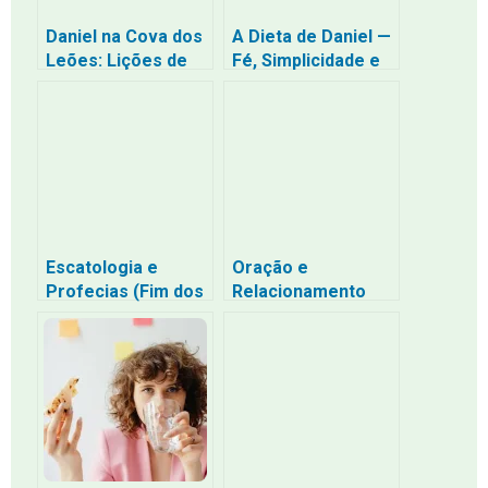
Daniel na Cova dos
A Dieta de Daniel —
Leões: Lições de
Fé, Simplicidade e
Fé e Obediência
Saúde
Escatologia e
Oração e
Profecias (Fim dos
Relacionamento
Tempos) –
com Deus Técnicas
interpretação de
e Exemplos Bíblicos
Daniel e Apocalipse