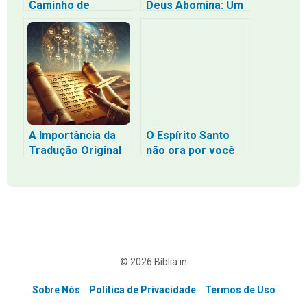
Caminho de
Deus Abomina: Um
Propósito e Cura
Mergulho na
(Segundo a Bíblia)
Santidade Divina e
Suas
Consequências
A Importância da
O Espírito Santo
Tradução Original
não ora por você
da Bíblia: Um Olhar
Ele ora com você. E
para as Línguas
essa diferença
Hebraica e
muda tudo
Aramaica
© 2026 Bíblia in
Sobre Nós
Política de Privacidade
Termos de Uso