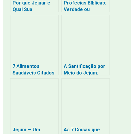
Por que Jejuar e
Profecias Bíblicas:
Qual Sua
Verdade ou
Importância
Manipulação?
Espiritual Segundo
a Bíblia
7 Alimentos
A Santificação por
Saudáveis Citados
Meio do Jejum:
na Bíblia (e Seus
Sem Santificação
Benefícios Hoje)
Ninguém Verá a
Deus
Jejum — Um
As 7 Coisas que