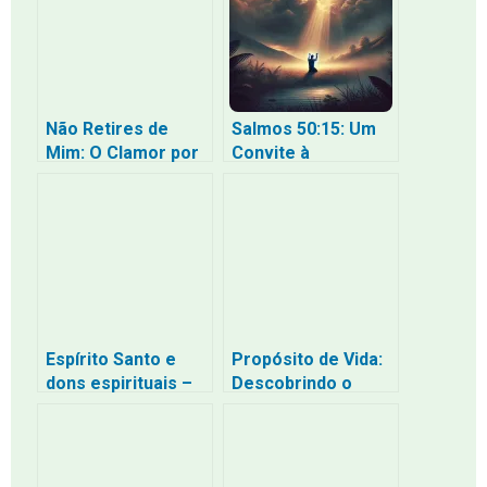
Não Retires de
Salmos 50:15: Um
Mim: O Clamor por
Convite à
um Reavivamento
Confiança e
do Espírito Santo
Gratidão em
Tempos de
Angústia
Espírito Santo e
Propósito de Vida:
dons espirituais –
Descobrindo o
papel e
Plano de Deus para
manifestação na
sua Jornada
vida do crente