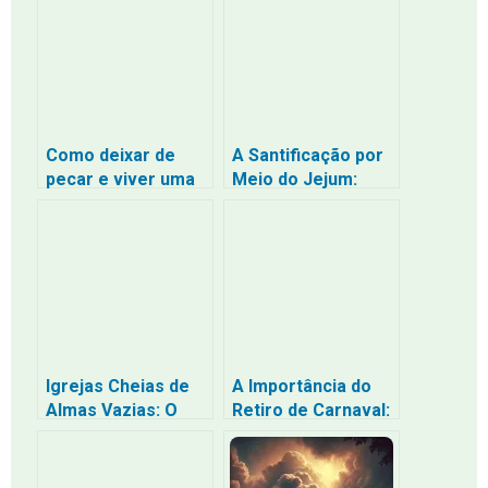
Como deixar de
A Santificação por
pecar e viver uma
Meio do Jejum:
vida de
Sem Santificação
santificação
Ninguém Verá a
segundo a Bíblia
Deus
Igrejas Cheias de
A Importância do
Almas Vazias: O
Retiro de Carnaval:
Diagnóstico do
Reflexão e
Vazio Espiritual e o
Santificação
Caminho de Volta