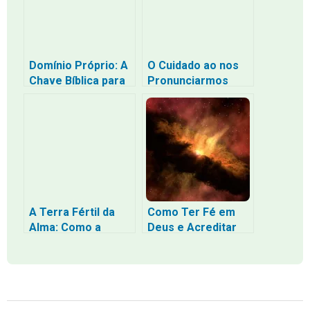
Domínio Próprio: A
O Cuidado ao nos
Chave Bíblica para
Pronunciarmos
uma Vida de
sobre Deus: Será
Disciplina e
que Ele Pensa
Equilíbrio
como Nós?
A Terra Fértil da
Como Ter Fé em
Alma: Como a
Deus e Acreditar
Palavra se Torna
que Ele é Bondoso,
Fruto em Nós
Baseado na Bíblia