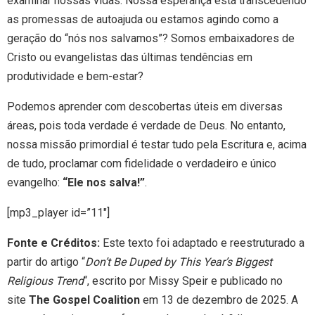
examinar nossas vidas. Nossa esperança está transcedendo
as promessas de autoajuda ou estamos agindo como a
geração do “nós nos salvamos”? Somos embaixadores de
Cristo ou evangelistas das últimas tendências em
produtividade e bem-estar?
Podemos aprender com descobertas úteis em diversas
áreas, pois toda verdade é verdade de Deus. No entanto,
nossa missão primordial é testar tudo pela Escritura e, acima
de tudo, proclamar com fidelidade o verdadeiro e único
evangelho:
“Ele nos salva!”
.
[mp3_player id=”11″]
Fonte e Créditos:
Este texto foi adaptado e reestruturado a
partir do artigo “
Don’t Be Duped by This Year’s Biggest
Religious Trend
“, escrito por Missy Speir e publicado no
site
The Gospel Coalition
em 13 de dezembro de 2025. A