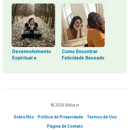
Perdoar 70 Vezes 7
Diagnóstico do
Vazio Espiritual e o
Caminho de Volta
Desenvolvimento
Como Encontrar
Espiritual e
Felicidade Baseado
Autoconhecimento:
na Bíblia para o Não
Explorando as
Crente e Crente
Lições da Bíblia
© 2026 Bíblia in
Sobre Nós
Política de Privacidade
Termos de Uso
Página de Contato