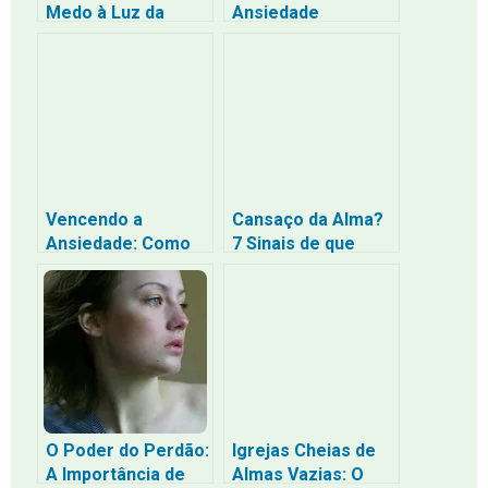
Medo à Luz da
Ansiedade
Mensagem de “Não
Segundo a Bíblia
Temas” de Jesus
na Bíblia
Vencendo a
Cansaço da Alma?
Ansiedade: Como
7 Sinais de que
Encontrar a Paz
Você Precisa de
que Excede Todo o
um Descanso
Entendimento
Espiritual (e Como
Encontrá-lo)
O Poder do Perdão:
Igrejas Cheias de
A Importância de
Almas Vazias: O