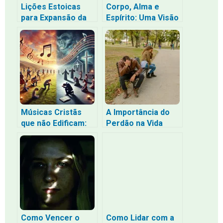
Lições Estoicas
Corpo, Alma e
para Expansão da
Espírito: Uma Visão
Consciência e
Bíblica
Convívio Humano
Músicas Cristãs
A Importância do
que não Edificam:
Perdão na Vida
Uma Reflexão
Segundo a Bíblia
sobre a
Centralização no
“Eu” e a Falta de
Adoração a Deus
Como Vencer o
Como Lidar com a