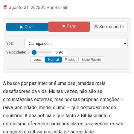
agosto 31, 2025
✍️ Por BíbliaIn
⏹ Parar
Sem suporte
▶ Ouvir
Voz:
0.9x
Velocidade:
Lento
Normal
Rápido
Muito Rápido
A busca por paz interior é uma das jornadas mais
desafiadoras da vida. Muitas vezes, não são as
circunstâncias externas, mas nossas próprias emoções —
raiva, ansiedade, medo, ciúme — que perturbam nosso
equilíbrio. A boa notícia é que tanto a Bíblia quanto o
estoicismo oferecem caminhos claros para vencer essas
emoções e cultivar uma vida de serenidade.