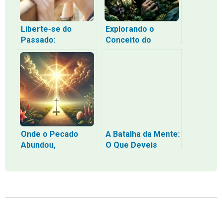
Liberte-se do
Explorando o
Passado:
Conceito do
Encontrando
Pecado na Bíblia:
Consolo nas
Uma Jornada de
Escrituras
Reflexão
Sagradas
Onde o Pecado
A Batalha da Mente:
Abundou,
O Que Deveis
Superabundou a
Pensar para Viver
Graça: O que é a
na Fé, na
Graça?
Esperança e no
Amor