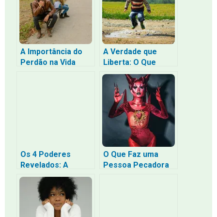
A Importância do
A Verdade que
Perdão na Vida
Liberta: O Que
Segundo a Bíblia
Jesus Quis Dizer
com Conhecereis a
Verdade e Ela Vos
Libertará
Os 4 Poderes
O Que Faz uma
Revelados: A
Pessoa Pecadora
Escuridão da
Segundo a Bíblia?
Religião e a
Liberdade com que
Cristo Vos Libertou