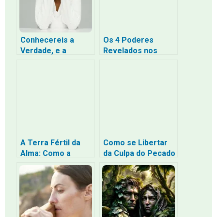
– Uma Jornada de
Volta para Casa
Conhecereis a
Os 4 Poderes
Verdade, e a
Revelados nos
Verdade Vos
Últimos Tempos
Libertará: O que é a
para a Humanidade
Verdade?
A Terra Fértil da
Como se Libertar
Alma: Como a
da Culpa do Pecado
Palavra se Torna
Segundo a Bíblia
Fruto em Nós