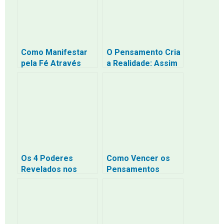
Como Manifestar
O Pensamento Cria
pela Fé Através
a Realidade: Assim
dos Sentimentos
como pensaste,
Verdadeiros: O
assim acontece –
Caminho da
O Poder Quântico
Confiança
da Mente e a
Profunda Sem a
Libertação dos
Tristeza da
Sentimentos Ruins
Escassez
Os 4 Poderes
Como Vencer os
Revelados nos
Pensamentos
Últimos Tempos
Negativos:
para a Humanidade
Ensinamentos
Bíblicos para
Renovar a Mente