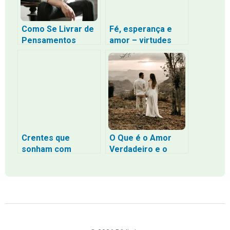
Como Se Livrar de
Fé, esperança e
Pensamentos
amor – virtudes
Negativos Baseado
centrais da vida
na Bíblia
cristã
Crentes que
O Que é o Amor
sonham com
Verdadeiro e o
coisas horríveis: O
Amor Romantizado:
que acontece
Uma Perspectiva
quando a fé
Bíblica
encontra os
pesadelos?