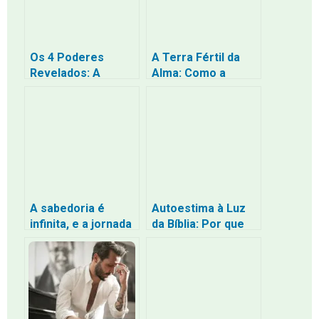
Os 4 Poderes
A Terra Fértil da
Revelados: A
Alma: Como a
Escuridão da
Palavra se Torna
Religião e a
Fruto em Nós
Liberdade com que
Cristo Vos Libertou
– Uma Jornada de
Volta para Casa
A sabedoria é
Autoestima à Luz
infinita, e a jornada
da Bíblia: Por que
é eterna
Você Pode (e
Deve) se Amar
sem Ser Egoísta