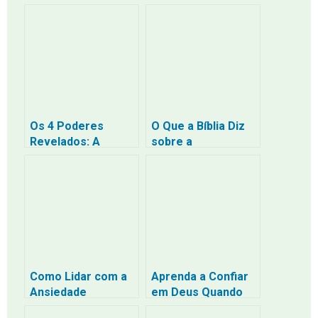
Reflexões
Mensagem de “Não
Baseadas em
Temas” de Jesus
Histórias Bíblicas
na Bíblia
Os 4 Poderes
O Que a Bíblia Diz
Revelados: A
sobre a
Escuridão da
Preocupação? (E 3
Religião e a
Técnicas para
Liberdade com que
Entregar seus
Cristo Vos Libertou
Problemas a Deus)
– Uma Jornada de
Volta para Casa
Como Lidar com a
Aprenda a Confiar
Ansiedade
em Deus Quando
Segundo a Bíblia
Tudo Parece Fora