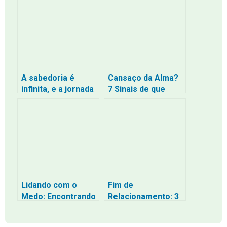
de Controle
A sabedoria é
Cansaço da Alma?
infinita, e a jornada
7 Sinais de que
é eterna
Você Precisa de
um Descanso
Espiritual (e Como
Encontrá-lo)
Lidando com o
Fim de
Medo: Encontrando
Relacionamento: 3
Coragem e
Passos para Curar
Segurança na
a Dor e Recomeçar