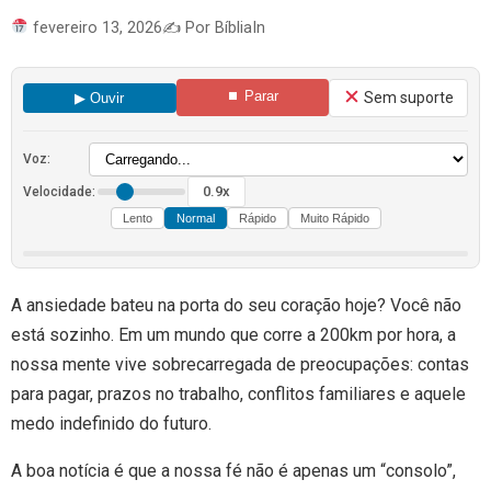
fevereiro 13, 2026
✍️ Por BíbliaIn
⏹ Parar
Sem suporte
▶ Ouvir
Voz:
0.9x
Velocidade:
Lento
Normal
Rápido
Muito Rápido
A ansiedade bateu na porta do seu coração hoje? Você não
está sozinho. Em um mundo que corre a 200km por hora, a
nossa mente vive sobrecarregada de preocupações: contas
para pagar, prazos no trabalho, conflitos familiares e aquele
medo indefinido do futuro.
A boa notícia é que a nossa fé não é apenas um “consolo”,