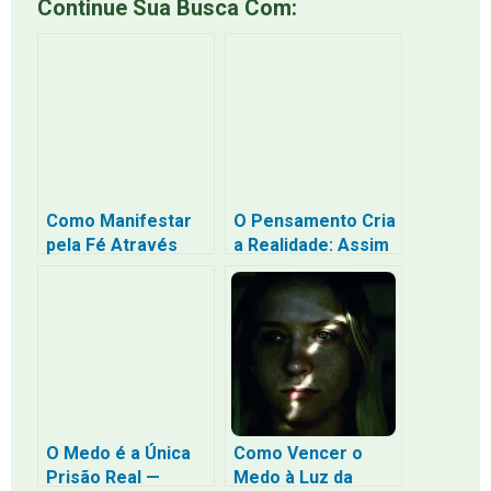
Continue Sua Busca Com:
Como Manifestar
O Pensamento Cria
pela Fé Através
a Realidade: Assim
dos Sentimentos
como pensaste,
Verdadeiros: O
assim acontece –
Caminho da
O Poder Quântico
Confiança
da Mente e a
Profunda Sem a
Libertação dos
Tristeza da
Sentimentos Ruins
Escassez
O Medo é a Única
Como Vencer o
Prisão Real —
Medo à Luz da