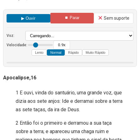
⏹ Parar
Sem suporte
▶ Ouvir
Voz:
0.9x
Velocidade:
Lento
Normal
Rápido
Muito Rápido
Apocalipse,16
1 E ouvi, vinda do santuário, uma grande voz, que
dizia aos sete anjos: Ide e derramai sobre a terra
as sete taças, da ira de Deus.
2 Então foi o primeiro e derramou a sua taça
sobre a terra; e apareceu uma chaga ruim e
maligna nos homens que tinham o sinal da besta