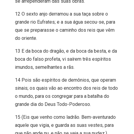
se arrependeram das suas obras.
12 O sexto anjo derramou a sua taça sobre o
grande rio Eufrates; e a sua água secou-se, para
que se preparasse o caminho dos reis que vêm
do oriente.
13 E da boca do dragão, e da boca da besta, e da
boca do falso profeta, vi saírem três espíritos
imundos, semelhantes a rãs.
14 Pois são espíritos de demônios, que operam
sinais; os quais vão ao encontro dos reis de todo
o mundo, para os congregar para a batalha do
grande dia do Deus Todo-Poderoso.
15 (Eis que venho como ladrão. Bem-aventurado
aquele que vigia, e guarda as suas vestes, para
que não ande nu, e não se veja a sua nudez.)