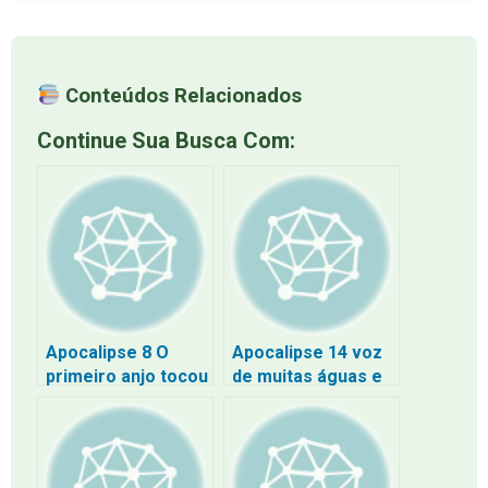
Conteúdos Relacionados
Continue Sua Busca Com:
Apocalipse 8 O
Apocalipse 14 voz
primeiro anjo tocou
de muitas águas e
a sua trombeta
como a voz de um
grande trovão e a
voz