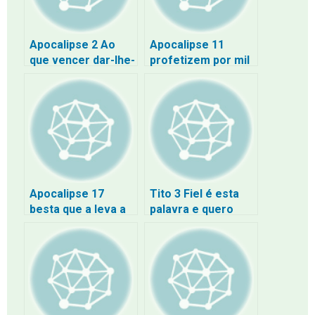
Apocalipse 2 Ao
Apocalipse 11
que vencer dar-lhe-
profetizem por mil
ei a comer da
duzentos e
árvore da vida
sessenta dias
Apocalipse 17
Tito 3 Fiel é esta
besta que a leva a
palavra e quero
qual tem sete
que a proclames
cabeças e dez
com firmeza
chifres