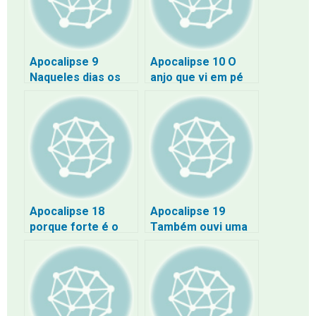
Apocalipse 9
Apocalipse 10 O
Naqueles dias os
anjo que vi em pé
homens buscarão a
sobre o mar e
morte
sobre a terra
levantou
Apocalipse 18
Apocalipse 19
porque forte é o
Também ouvi uma
Senhor Deus que a
voz como a de
julga
grande multidão