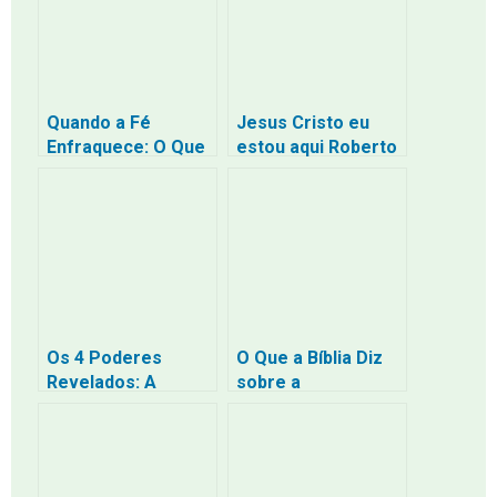
Adoração
Contemporânea
Quando a Fé
Jesus Cristo eu
Enfraquece: O Que
estou aqui Roberto
a Bíblia Diz Para
Carlos
Fazer?
Os 4 Poderes
O Que a Bíblia Diz
Revelados: A
sobre a
Escuridão da
Preocupação? (E 3
Religião e a
Técnicas para
Liberdade com que
Entregar seus
Cristo Vos Libertou
Problemas a Deus)