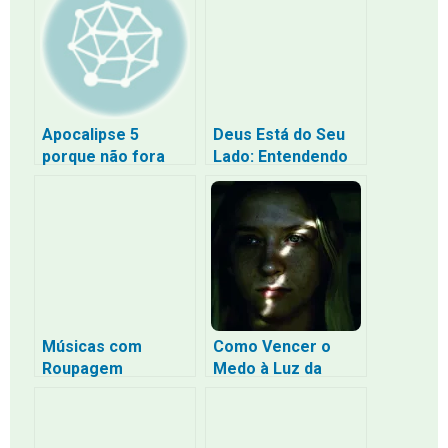
Preso à Letra
Caminho da
Confiança
Profunda Sem a
Tristeza da
Escassez
Apocalipse 5
Deus Está do Seu
porque não fora
Lado: Entendendo
achado ninguém
que o Amor dEle
digno de abrir o
não é uma Ameaça
livro
Músicas com
Como Vencer o
Roupagem
Medo à Luz da
Evangélica: O Lobo
Mensagem de “Não
em Peles de
Temas” de Jesus
Ovelha na
na Bíblia